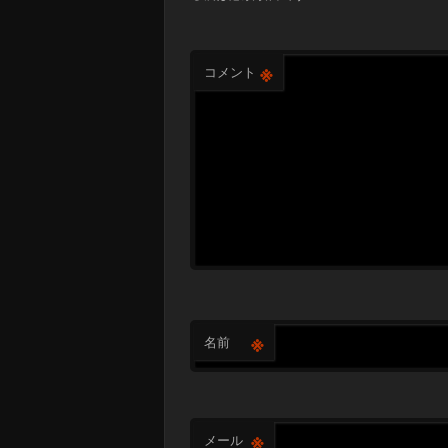
※
コメント
※
名前
※
メール