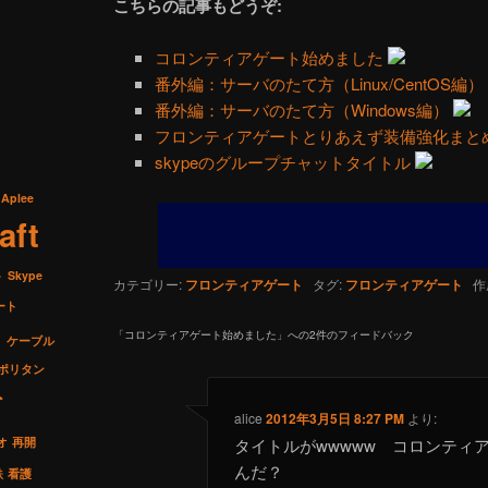
こちらの記事もどうぞ:
コロンティアゲート始めました
番外編：サーバのたて方（Linux/CentOS編）
番外編：サーバのたて方（Windows編）
フロンティアゲートとりあえず装備強化まと
skypeのグループチャットタイトル
Aplee
aft
ト
Skype
カテゴリー:
フロンティアゲート
タグ:
フロンティアゲート
作
ート
ス
「
コロンティアゲート始めました
」への2件のフィードバック
ケーブル
ポリタン
ト
alice
2012年3月5日 8:27 PM
より:
オ
再開
タイトルがwwwww コロンティ
んだ？
鉄
看護