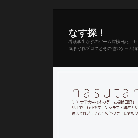
メ
イ
ン
なす探！
コ
看護学生なすのゲーム探検日記！サ
ン
気まぐれブログとその他のゲーム情
テ
ン
ツ
へ
移
動