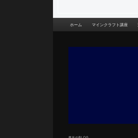
メ
ホーム
マインクラフト講座
イ
ン
メ
ニ
ュ
ー
最近のBLOG