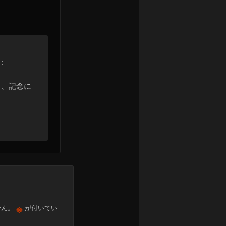
:
ぁ、記念に
※
せん。
が付いてい