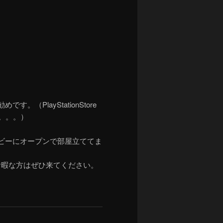
（PlayStationStore
が。。。）
ロビーにオープンで部屋立ててま
お暇な方はぜひ来てください。