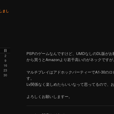
了しまし
日
PSPのゲームなんですけど、UMDなしのDL版がお勧めです。
2
から買うとAmazonより若干高いのがネックです
9
16
23
マルチプレイはアドホックパーティーでA1-30の
30
す。
Lv関係なく楽しめたらいいなって思ってるので、
よろしくお願いしますー。