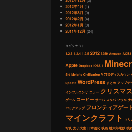
2012年12月
(2)
2012年4月
(1)
2012年3月
(9)
2012年2月
(4)
2012年1月
(3)
2011年12月
(24)
タグクラウド
2012
1.2.3
1.2.4
1.2.5
3259
Amazon
AOE3
Minecr
Apple
Dropbox
iOS5.1
Sid Meier's Civilization V 75%ディスカウン
WordPress
update
まとめ
アップデ
クリスマ
インフルエンザ
エラー
コーヒー
ゲーム
サーバ
スタバ
ソウル
ナ
フロンティアゲー
バックアップ
マインクラフト
マリ
写真
女子大生
日本語化
映画
桃太郎電鉄
桃