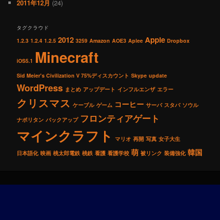
2011年12月
(24)
タグクラウド
2012
Apple
1.2.3
1.2.4
1.2.5
3259
Amazon
AOE3
Aplee
Dropbox
Minecraft
iOS5.1
Sid Meier's Civilization V 75%ディスカウント
Skype
update
WordPress
まとめ
アップデート
インフルエンザ
エラー
クリスマス
コーヒー
ケーブル
ゲーム
サーバ
スタバ
ソウル
フロンティアゲート
ナポリタン
バックアップ
マインクラフト
マリオ
再開
写真
女子大生
萌
韓国
日本語化
映画
桃太郎電鉄
桃鉄
看護
看護学校
被リンク
装備強化