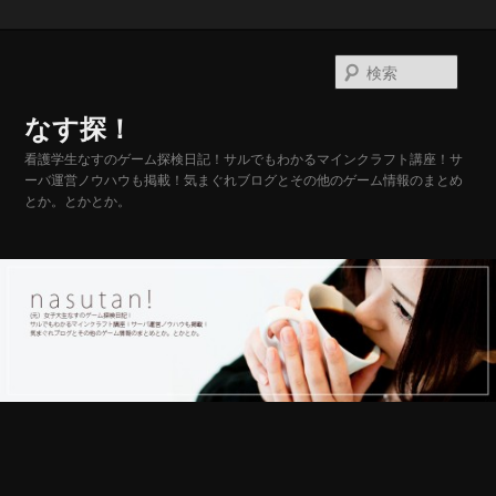
メ
イ
検
ン
索
コ
なす探！
ン
テ
看護学生なすのゲーム探検日記！サルでもわかるマインクラフト講座！サ
ーバ運営ノウハウも掲載！気まぐれブログとその他のゲーム情報のまとめ
ン
とか。とかとか。
ツ
へ
移
動