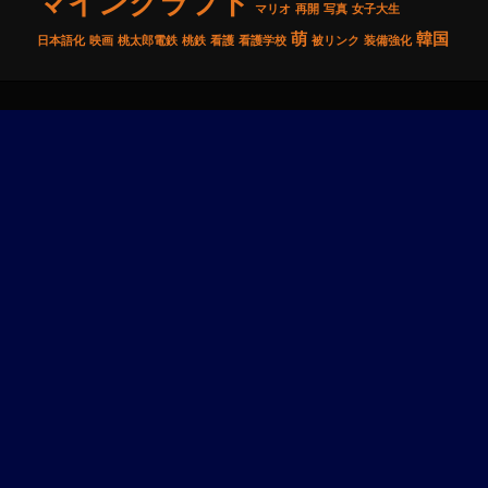
マインクラフト
マリオ
再開
写真
女子大生
萌
韓国
日本語化
映画
桃太郎電鉄
桃鉄
看護
看護学校
被リンク
装備強化