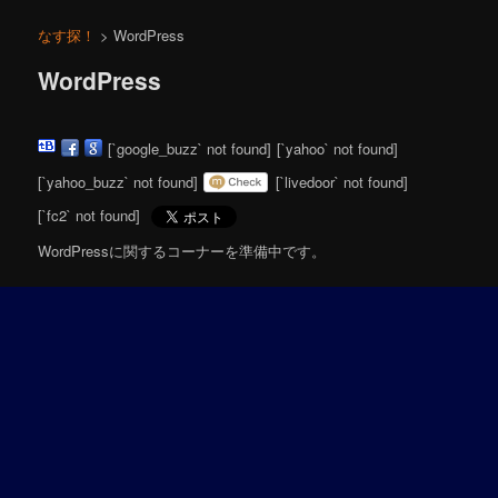
ニ
ュ
なす探！
> WordPress
ー
WordPress
[`google_buzz` not found]
[`yahoo` not found]
[`yahoo_buzz` not found]
[`livedoor` not found]
[`fc2` not found]
WordPressに関するコーナーを準備中です。