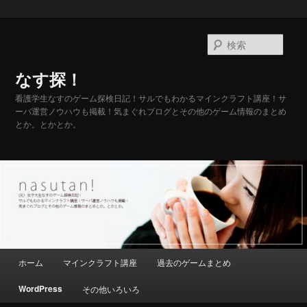
メ
イ
検
ン
索
コ
なす探！
ン
テ
看護学生なすのゲーム探検日記！サルでもわかるマインクラフト講座！サ
ーバ運営ノウハウも掲載！気まぐれブログとその他のゲーム情報のまとめ
ン
とか。とかとか。
ツ
へ
移
動
メ
ホーム
マインクラフト講座
過去のゲームまとめ
イ
ン
WordPress
その他いろいろ
メ