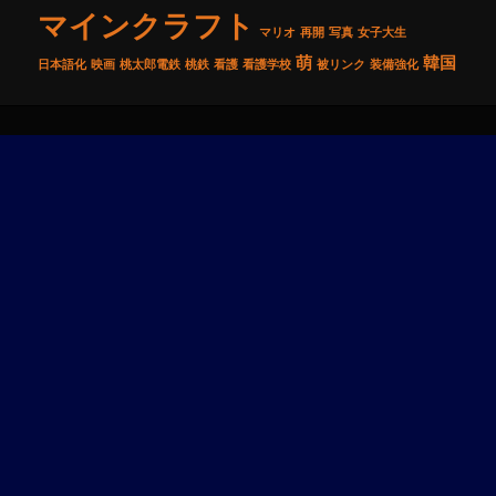
マインクラフト
マリオ
再開
写真
女子大生
萌
韓国
日本語化
映画
桃太郎電鉄
桃鉄
看護
看護学校
被リンク
装備強化