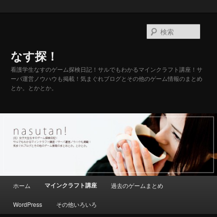
メ
イ
検
ン
索
コ
なす探！
ン
テ
看護学生なすのゲーム探検日記！サルでもわかるマインクラフト講座！サ
ーバ運営ノウハウも掲載！気まぐれブログとその他のゲーム情報のまとめ
ン
とか。とかとか。
ツ
へ
移
動
メ
マインクラフト講座
ホーム
過去のゲームまとめ
イ
ン
WordPress
その他いろいろ
メ