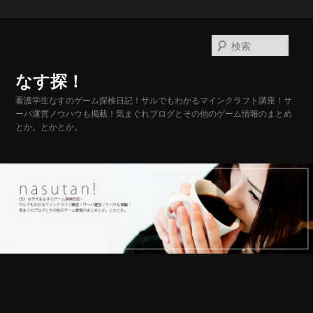
メ
イ
検
ン
索
コ
なす探！
ン
テ
看護学生なすのゲーム探検日記！サルでもわかるマインクラフト講座！サ
ーバ運営ノウハウも掲載！気まぐれブログとその他のゲーム情報のまとめ
ン
とか。とかとか。
ツ
へ
移
動