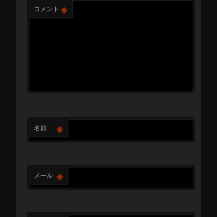
※
コメント
※
名前
※
メール