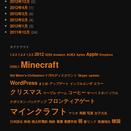
2012年12月
(2)
2012年4月
(1)
2012年3月
(9)
2012年2月
(4)
2012年1月
(3)
2011年12月
(24)
タグクラウド
2012
Apple
1.2.3
1.2.4
1.2.5
3259
Amazon
AOE3
Aplee
Dropbox
Minecraft
iOS5.1
Sid Meier's Civilization V 75%ディスカウント
Skype
update
WordPress
まとめ
アップデート
インフルエンザ
エラー
クリスマス
コーヒー
ケーブル
ゲーム
サーバ
スタバ
ソウル
フロンティアゲート
ナポリタン
バックアップ
マインクラフト
マリオ
再開
写真
女子大生
萌
韓国
日本語化
映画
桃太郎電鉄
桃鉄
看護
看護学校
被リンク
装備強化