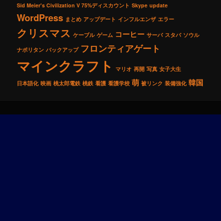
Sid Meier's Civilization V 75%ディスカウント
Skype
update
WordPress
まとめ
アップデート
インフルエンザ
エラー
クリスマス
コーヒー
ケーブル
ゲーム
サーバ
スタバ
ソウル
フロンティアゲート
ナポリタン
バックアップ
マインクラフト
マリオ
再開
写真
女子大生
萌
韓国
日本語化
映画
桃太郎電鉄
桃鉄
看護
看護学校
被リンク
装備強化