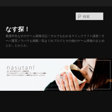
メ
イ
検
ン
索
コ
なす探！
ン
テ
看護学生なすのゲーム探検日記！サルでもわかるマインクラフト講座！サ
ーバ運営ノウハウも掲載！気まぐれブログとその他のゲーム情報のまとめ
ン
とか。とかとか。
ツ
へ
移
動