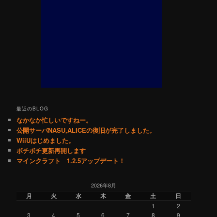
最近のBLOG
なかなか忙しいですねー。
公開サーバNASU,ALICEの復旧が完了しました。
WiiUはじめました。
ボチボチ更新再開します
マインクラフト 1.2.5アップデート！
2026年8月
月
火
水
木
金
土
日
1
2
3
4
5
6
7
8
9