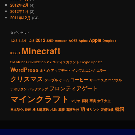
2012年2月
(4)
2012年1月
(3)
2011年12月
(24)
タグクラウド
2012
Apple
1.2.3
1.2.4
1.2.5
3259
Amazon
AOE3
Aplee
Dropbox
Minecraft
iOS5.1
Sid Meier's Civilization V 75%ディスカウント
Skype
update
WordPress
まとめ
アップデート
インフルエンザ
エラー
クリスマス
コーヒー
ケーブル
ゲーム
サーバ
スタバ
ソウル
フロンティアゲート
ナポリタン
バックアップ
マインクラフト
マリオ
再開
写真
女子大生
萌
韓国
日本語化
映画
桃太郎電鉄
桃鉄
看護
看護学校
被リンク
装備強化