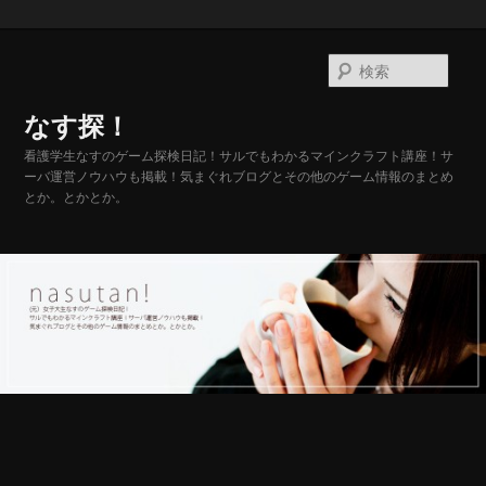
メ
サ
イ
ブ
検
ン
コ
索
コ
ン
なす探！
ン
テ
テ
ン
看護学生なすのゲーム探検日記！サルでもわかるマインクラフト講座！サ
ーバ運営ノウハウも掲載！気まぐれブログとその他のゲーム情報のまとめ
ン
ツ
とか。とかとか。
ツ
へ
へ
移
移
動
動