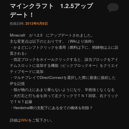
マインクラフト 1.2.5アップ
デート！
投稿日時:
2012年4月8日
Minecraft が 1.2.5 にアップデートされました。
主な変更点は以下のとおりです。（Wikiより抜粋）
・かまどにシフトクリックを適用（燃料は下に、精錬物は上に設
置される）
・指定ブロックをホイールクリックすると、該当ブロックをアイ
テムスロットに追加する機能（ピックブロックキー）をクリエイ
ティブモードに追加
・マルチプレイでDirectConnectを選択した際に最後に接続した
IPを記憶
・猫が物の上にあまり乗らないようになり、辛抱強くなくなる
・火打石と打ち金を持って左クリックでＴＮＴ回収、右クリック
でＴＮＴ起爆
・Herobrine卿の支配下にある全ての幽体を削除？
詳細は
Wiki
をご覧下さい。