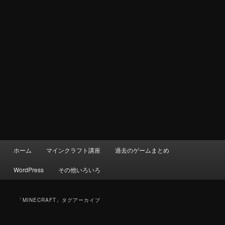
メ
ホーム
マインクラフト講座
過去のゲームまとめ
イ
ン
WordPress
その他いろいろ
メ
ニ
ュ
「
MINECRAFT
」タグアーカイブ
ー