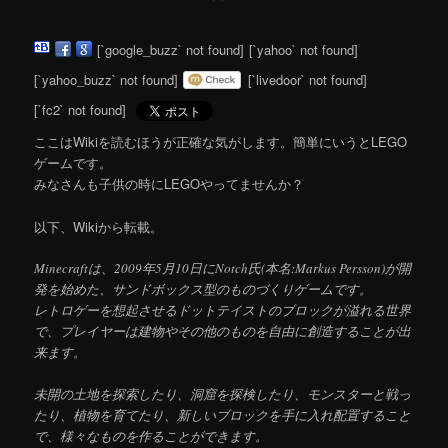
[`google_buzz` not found]
[`yahoo` not found]
[`yahoo_buzz` not found]
[`livedoor` not found]
[`fc2` not found]
ここはWikiを読むほうが正確な気がします。簡単にいうとLEGO
ゲームです。
みなさんも子供の時にLEGOやってませんか？
以下、Wikiから転載。
Minecraftは、2009年5月10日にNotch氏(本名:Markus Persson)が開
発を始めた、サンドボックス型のものづくりゲームです。
レトロゲーを想起させるドットテイストのブロックが溢れる世界
で、プレイヤーは建物やその他のものを自由に創造することが出
来ます。
未開の土地を探索したり、洞窟を探検したり、モンスターと戦っ
たり、植物を育てたり、新しいブロックを手に入れ配置すること
で、様々なものを作ることができます。