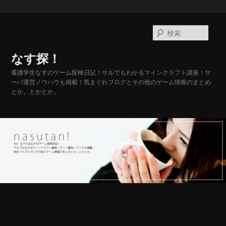
メ
イ
検
ン
索
コ
なす探！
ン
テ
看護学生なすのゲーム探検日記！サルでもわかるマインクラフト講座！サ
ーバ運営ノウハウも掲載！気まぐれブログとその他のゲーム情報のまとめ
ン
とか。とかとか。
ツ
へ
移
動