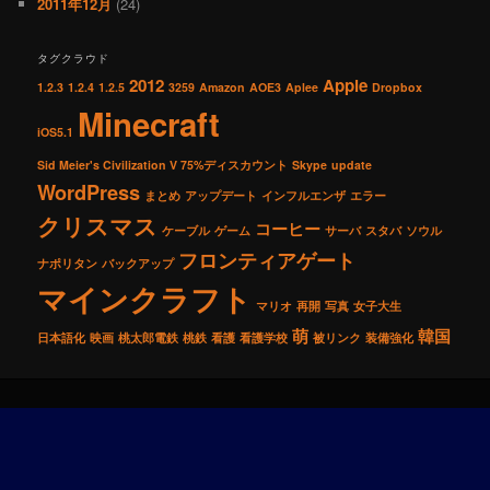
2011年12月
(24)
タグクラウド
2012
Apple
1.2.3
1.2.4
1.2.5
3259
Amazon
AOE3
Aplee
Dropbox
Minecraft
iOS5.1
Sid Meier's Civilization V 75%ディスカウント
Skype
update
WordPress
まとめ
アップデート
インフルエンザ
エラー
クリスマス
コーヒー
ケーブル
ゲーム
サーバ
スタバ
ソウル
フロンティアゲート
ナポリタン
バックアップ
マインクラフト
マリオ
再開
写真
女子大生
萌
韓国
日本語化
映画
桃太郎電鉄
桃鉄
看護
看護学校
被リンク
装備強化