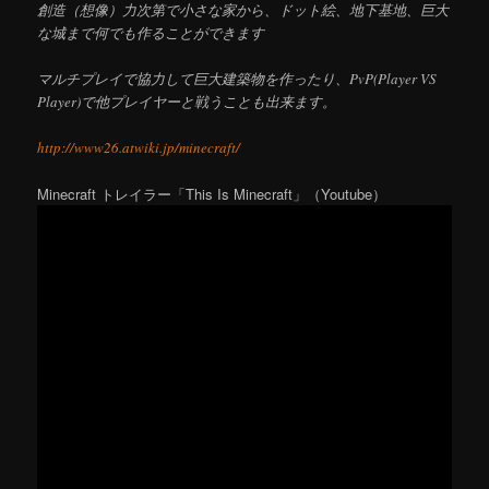
創造（想像）力次第で小さな家から、ドット絵、地下基地、巨大
な城まで何でも作ることができます
マルチプレイで協力して巨大建築物を作ったり、PvP(Player VS
Player)で他プレイヤーと戦うことも出来ます。
http://www26.atwiki.jp/minecraft/
Minecraft トレイラー「This Is Minecraft」（Youtube）