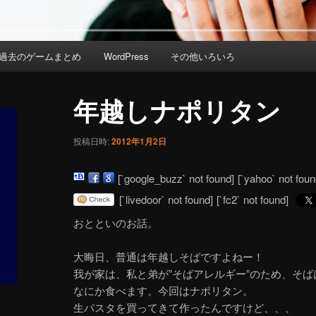
過去のゲームまとめ
WordPress
その他いろいろ
年越しナポリタン
投稿日時:
2012年1月2日
[`google_buzz` not found]
[`yahoo` not foun
[`livedoor` not found]
[`fc2` not found]
おとといのお話。
大晦日、普通は年越しそばですよねー！
我が家は、私と弟が”そばアレルギー”のため、そ
なにか食べます。今回はナポリタン。
生パスタを買ってきて作ったんですけど、、、