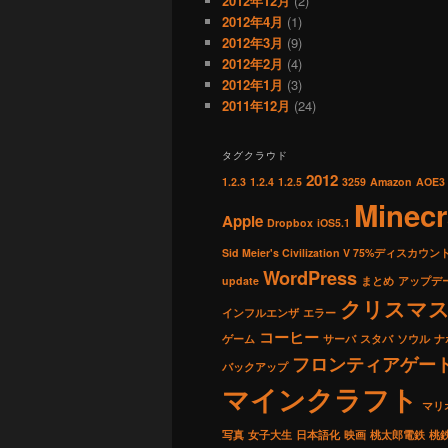
2012年12月
(2)
2012年4月
(1)
2012年3月
(9)
2012年2月
(4)
2012年1月
(3)
2011年12月
(24)
タグクラウド
2012
1.2.3
1.2.4
1.2.5
3259
Amazon
AOE3
Minecr
Apple
Dropbox
iOS5.1
Sid Meier's Civilization V 75%ディスカウン
WordPress
update
まとめ
アップデ
クリスマ
インフルエンザ
エラー
コーヒー
ゲーム
サーバ
スタバ
ソウル
ナ
フロンティアゲー
バックアップ
マインクラフト
マリ
写真
女子大生
日本語化
映画
桃太郎電鉄
桃