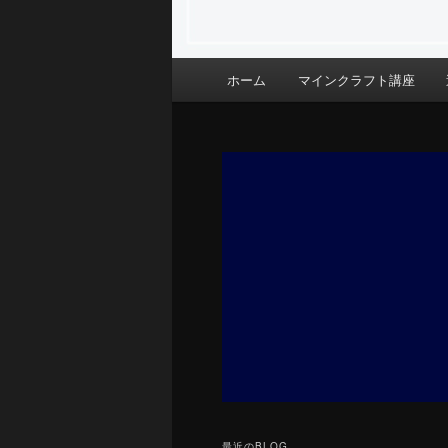
メ
ホーム
マインクラフト講座
イ
ン
メ
ニ
ュ
ー
最近のBLOG