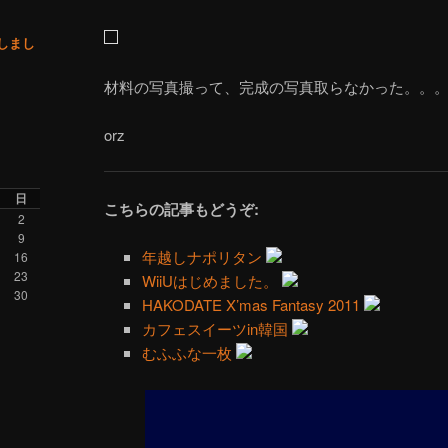
了しまし
材料の写真撮って、完成の写真取らなかった。。
orz
日
こちらの記事もどうぞ:
2
9
年越しナポリタン
16
23
WiiUはじめました。
30
HAKODATE X’mas Fantasy 2011
カフェスイーツin韓国
むふふな一枚