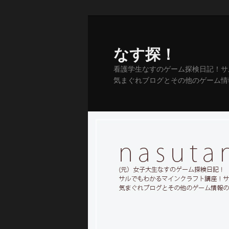
メ
イ
ン
なす探！
コ
看護学生なすのゲーム探検日記！サ
ン
気まぐれブログとその他のゲーム情
テ
ン
ツ
へ
移
動