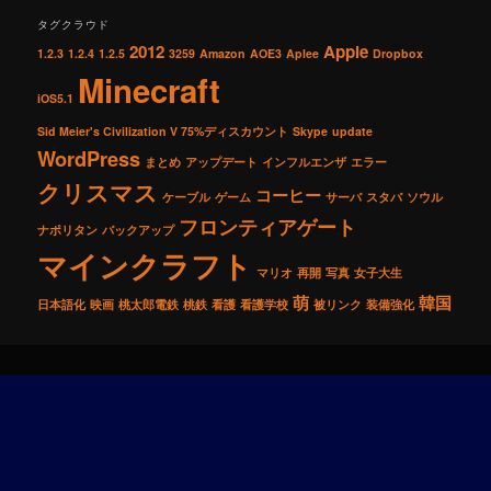
タグクラウド
2012
Apple
1.2.3
1.2.4
1.2.5
3259
Amazon
AOE3
Aplee
Dropbox
Minecraft
iOS5.1
Sid Meier's Civilization V 75%ディスカウント
Skype
update
WordPress
まとめ
アップデート
インフルエンザ
エラー
クリスマス
コーヒー
ケーブル
ゲーム
サーバ
スタバ
ソウル
フロンティアゲート
ナポリタン
バックアップ
マインクラフト
マリオ
再開
写真
女子大生
萌
韓国
日本語化
映画
桃太郎電鉄
桃鉄
看護
看護学校
被リンク
装備強化