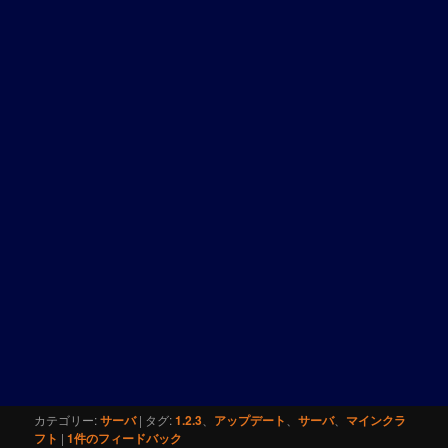
カテゴリー:
サーバ
|
タグ:
1.2.3
、
アップデート
、
サーバ
、
マインクラ
フト
|
1
件のフィードバック