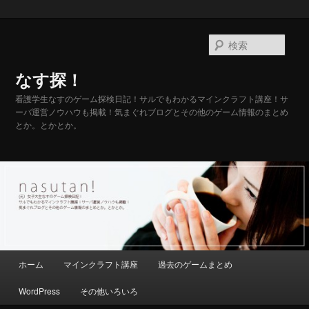
メ
サ
イ
ブ
検
ン
コ
索
コ
ン
なす探！
ン
テ
テ
ン
看護学生なすのゲーム探検日記！サルでもわかるマインクラフト講座！サ
ーバ運営ノウハウも掲載！気まぐれブログとその他のゲーム情報のまとめ
ン
ツ
とか。とかとか。
ツ
へ
へ
移
移
動
動
メ
ホーム
マインクラフト講座
過去のゲームまとめ
イ
ン
WordPress
その他いろいろ
メ