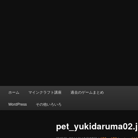
メ
ホーム
マインクラフト講座
過去のゲームまとめ
イ
ン
WordPress
その他いろいろ
メ
ニ
ュ
pet_yukidaruma02.
ー