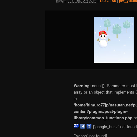
投稿日:
2011年12月27日
|
130 × 150
|
pet_yukid
Warning
: count(): Parameter must
array or an object that implements 
in
/home/himuro77jp/nasutan.net/p
content/plugins/post-plugin-
library/common_functions.php
on
[`google_buzz` not found
[`yahoo` not found]