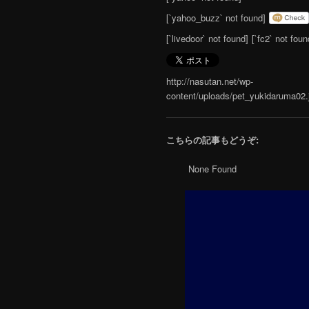
[`yahoo_buzz` not found]
[`livedoor` not found]
[`fc2` not foun
http://nasutan.net/wp-
content/uploads/pet_yukidaruma02.
こちらの記事もどうぞ:
None Found