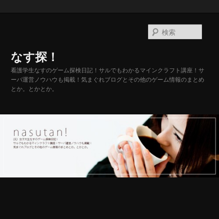
メ
イ
検
ン
索
コ
なす探！
ン
テ
看護学生なすのゲーム探検日記！サルでもわかるマインクラフト講座！サ
ーバ運営ノウハウも掲載！気まぐれブログとその他のゲーム情報のまとめ
ン
とか。とかとか。
ツ
へ
移
動