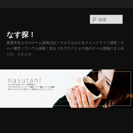
メ
イ
検
ン
索
コ
なす探！
ン
テ
看護学生なすのゲーム探検日記！サルでもわかるマインクラフト講座！サ
ーバ運営ノウハウも掲載！気まぐれブログとその他のゲーム情報のまとめ
ン
とか。とかとか。
ツ
へ
移
動