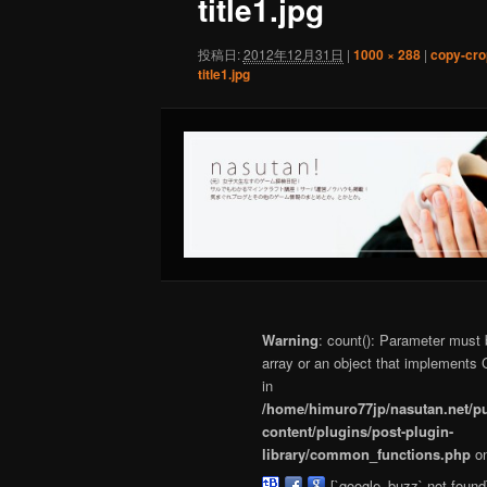
title1.jpg
投稿日:
2012年12月31日
|
1000 × 288
|
copy-cro
title1.jpg
Warning
: count(): Parameter must
array or an object that implements 
in
/home/himuro77jp/nasutan.net/p
content/plugins/post-plugin-
library/common_functions.php
on
[`google_buzz` not found