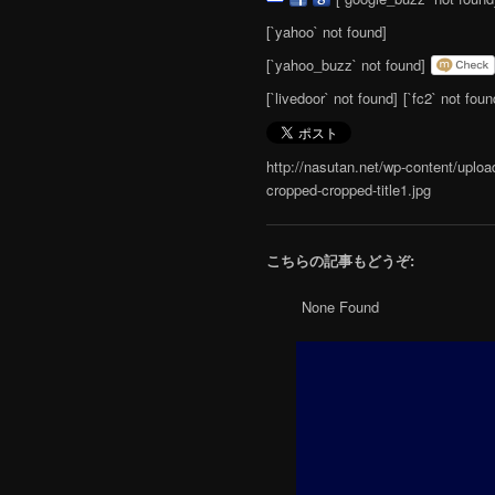
[`yahoo` not found]
[`yahoo_buzz` not found]
[`livedoor` not found]
[`fc2` not foun
http://nasutan.net/wp-content/uploa
cropped-cropped-title1.jpg
こちらの記事もどうぞ:
None Found